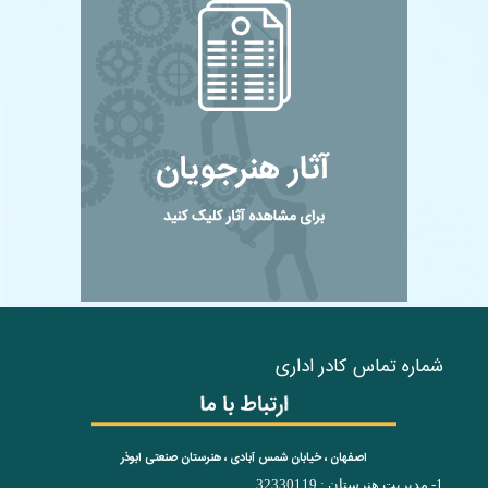
شماره تماس کادر اداری
اصفهان ، خیابان شمس آبادی ، هنرستان صنعتی ابوذر
1- مدیریت هنرستان : 32330119