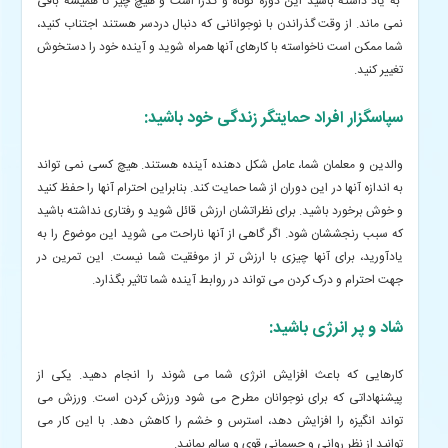
به یاد داشته باشید این دوره کوتاه و گذرا است و هیچ چیز تا همیشه باقی
نمی ماند. از وقت گذراندن با نوجوانانی که دنبال دردسر هستند اجتناب کنید،
شما ممکن است ناخواسته با کارهای آنها همراه شوید و آینده خود را دستخوش
تغییر کنید.
سپاسگزار افراد حمایتگر زندگی خود باشید:
والدین و معلمان شما، عامل شکل دهنده آینده هستند. هیچ کسی نمی تواند
به اندازه آنها در این دوران از شما حمایت کند. بنابراین احترام آنها را حفظ کنید
و خوش برخورد باشید. برای نظراتشان ارزش قائل شوید و رفتاری نداشته باشید
که سبب رنجششان شود. اگر گاهی از آنها ناراحت می شوید این موضوع را به
یادآورید، برای آنها چیزی با ارزش تر از موفقیت شما نیست. این تمرین در
جهت احترام و درک کردن می تواند در روابط آینده شما تاثیر بگذارد.
شاد و پر انرژی باشید:
کارهایی که باعث افزایش انرژی شما می شوند را انجام دهید. یکی از
پیشنهاداتی که برای نوجوانان مطرح می شود ورزش کردن است. ورزش می
تواند انگیزه را افزایش دهد، استرس و خشم را کاهش دهد. با این کار می
توانید از نظر روانی و جسمانی قوی و سالم بمانید.