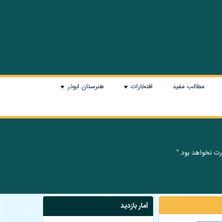
مطالب مفید
افتخارات
هنرستان ابوذر
+
+
 نخواهد بود."
آمار بازدید