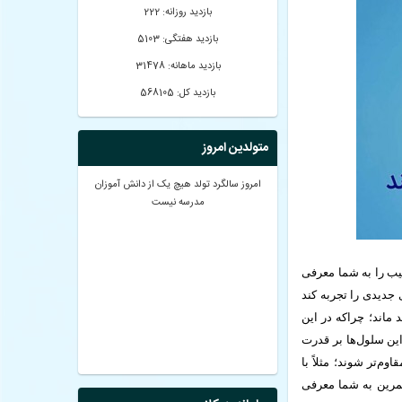
بازدید روزانه: 222
بازدید هفتگی: 5103
بازدید ماهانه: 31478
بازدید کل: 568105
متولدین امروز
امروز سالگرد تولد هیچ یک از دانش آموزان
مدرسه نیست
له می‌خواهیم 14نمونه از تمرین‌های عجیب را به شما معرفی
 جدیدی را تجربه کند
ماند؛ چراکه در این
ین سلول‌ها بر قدرت
م‌تر شوند؛ مثلاً با
تمرین به شما معرفی