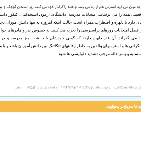
ه میان می آید استرس هم از راه می رسد و همه را گرفتار خود می کند، زیرا امتحان کوچک و
بز
یتی همه را می ترساند. امتحانات مدرسه، دانشگاه، آزمون استخدامی، کنکور
دانش
حان دارد با دلهره و اضطراب همراه است. جالب اینکه امروزه نه تنها
دانش آموزان دچ
 در فصل امتحانات روزهای پراسترسی را تجربه می کنند.
به خصوص پدر و مادرهای جوان
ا می گذراند، آن قدر دلهره دارند که گویی
خودشان باید پشت میز مدرسه و در 
نگرانی ها و استرسهای والدین به خاطر رقابتهای تنگاتنگ بین دانش آموزان باشد و یا م
مسایه و پسر خاله موجب تشدید دلواپسی ها شود.
ظر سامانه همکلاسی
زمان ایجاد: 1396/12/19 13:47:33
دفعات نمایش: 31516
0 نظر
 تا سریع‌تر بخوابید!