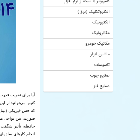
کامپیوتر یا شبکه و نرم افزار
الکتروتکنیک (برق)
الکترونیک
مکاترونیک
مکانیک خودرو
ماشین ابزار
تاسیسات
صنایع چوب
صنایع فلز
کنیم. می‌توانید از ا
که حس فیزیکی (بینای
صورت، بین نواحی مخت
حافظه، تأثیر شگفت‌ان
انجام کارهای ساده‌ا