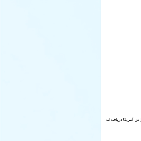
سیاری از مردم هر شب سخت به خواب می‌روند. محققان دانشگاه "بایلور"(Baylor) تگزاس آمریکا دریافته‌اند