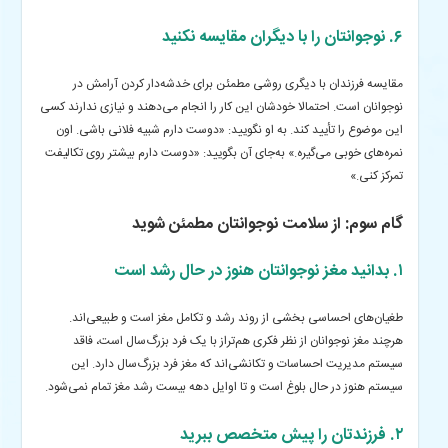
۶. نوجوانتان را با دیگران مقایسه نکنید
مقایسه فرزندان با دیگری روشی مطمئن برای خدشه‌دار کردن آرامش در
نوجوانان است. احتمالا خودشان این کار را انجام می‌دهند و نیازی ندارند کسی
این موضوع را تأیید کند. به او نگویید: «دوست دارم شبیه فلانی باشی. اون
نمره‌های خوبی می‌گیره.» به‌جای آن بگویید: «دوست دارم بیشتر روی تکالیفت
تمرکز کنی.»
گام سوم: از سلامت نوجوانتان مطمئن شوید
۱. بدانید مغز نوجوانتان هنوز در حال رشد است
طغیان‌های احساسی بخشی از روند رشد و تکامل مغز است و طبیعی‌اند.
هرچند مغز نوجوانان از نظر فکری هم‌تراز با یک فرد بزرگ‌سال است، فاقد
سیستم مدیریت احساسات و تکانشی‌اند که مغز فرد بزرگ‌سال دارد. این
سیستم هنوز در حال بلوغ است و تا اوایل دهه بیست رشد مغز تمام نمی‌شود.
۲. فرزندتان را پیش متخصص ببرید