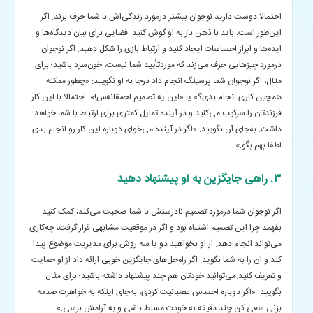
احتمالا دوست دارید نوجوان بیشتر درمورد زندگی‌اش با شما حرف بزند. اگر
این‌طور است، باید با ذهن باز به او گوش کنید. فضایی برای بیان دیدگاه‌ها و
ایده‌ها و ابراز احساسات ایجاد کنید و ارتباط بازی را شکل دهید.
اگر نوجوان
درمورد چیزهایی حرف می‌زند که موردتأیید شما نیست، خون‌سرد باشید؛ برای
مثال، اگر نوجوان شما پرسینگ انجام داد درجا به او نگویید: «چطور ممکنه
همچین کاری انجام بدی؟» یا «این یه تصمیم احمقانه‌س!». احتمالا با این کار
فرزندتان را سرکوب می‌کنید و در آینده تمایل کمتری برای ارتباط با شما خواهد
داشت. به‌جای آن بگویید: «اگر در آینده می‌خوای دوباره این کار رو انجام بدی
لطفا بهم بگو.»
۳. راهی جایگزین به او پیشنهاد دهید
اگر نوجوان شما درمورد تصمیم‌ نادرستش با شما صحبت می‌کند، کمک کنید
بفهمد چرا این تصمیم اشتباه بود و اگر در موقعیت مشابهی قرار گرفت، چه‌کاری
می‌تواند انجام دهد. از او بخواهید دو یا سه روش برای مدیریت موضوع پیدا
کند و آن را به شما بگوید. اگر راه‌حل‌های جایگزین خوبی ارائه داد از او حمایت
و تعریف کنید.
می‌توانید خودتان هم چند پیشنهاد داشته باشید؛ برای مثال
بگویید: «اگر دوباره احساس عصبانیت کردی، به‌جای اینکه به خواهرت صدمه
بزنی سعی کن چند دقیقه به خودت مسلط باشی و به آرامش برسی.»