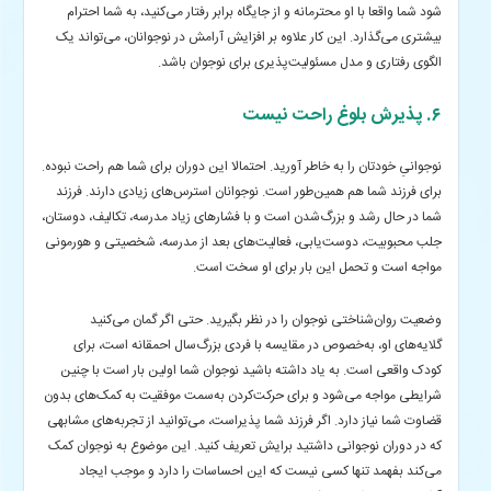
شود شما واقعا با او محترمانه و از جایگاه برابر رفتار می‌کنید، به شما احترام
بیشتری می‌گذارد. این‌ کار علاوه بر افزایش آرامش در نوجوانان، می‌تواند یک
الگوی رفتاری و مدل مسئولیت‌پذیری برای نوجوان باشد.
۶. پذیرش بلوغ راحت نیست
نوجوانیِ خودتان را به خاطر آورید. احتمالا این دوران برای شما هم راحت نبوده.
برای فرزند شما هم همین‌طور است. نوجوانان استرس‌های زیادی دارند. فرزند
شما در حال رشد و بزرگ‌شدن است و با فشارهای زیاد مدرسه، تکالیف، دوستان،
جلب محبوبیت، دوست‌یابی، فعالیت‌های بعد از مدرسه، شخصیتی و هورمونی
مواجه است و تحمل این بار برای او سخت است.
وضعیت روان‌شناختی نوجوان را در نظر بگیرید. حتی اگر گمان می‌کنید
گلایه‌های او، به‌خصوص در مقایسه با فردی بزرگ‌سال احمقانه است، برای
کودک واقعی است. به یاد داشته باشید نوجوان شما اولین بار است با چنین
شرایطی مواجه می‌شود و برای حرکت‌کردن به‌سمت موفقیت به کمک‌های بدون
قضاوت شما نیاز دارد. اگر فرزند شما پذیراست، می‌توانید از تجربه‌های مشابهی
که در دوران نوجوانی داشتید برایش تعریف کنید. این موضوع به نوجوان کمک
می‌کند بفهمد تنها کسی نیست که این احساسات را دارد و موجب ایجاد