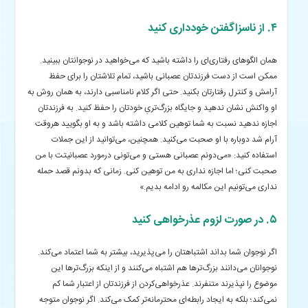
۴. از ناسزاگفتن خودداری کنید
همان الگوهای رفتاری‌ای را داشته باشید که می‌خواهید در نوجوانتان ببینید.
ممکن است از دست فرزندتان عصبانی باشید، تمام تلاشتان را برای حفظ
آرامش و کنترل رفتارتان بکنید. حتی اگر کلام نامناسبی دارند، به همان روش به
او واکنش نشان ندهید و جایگاه بزرگ‌تریِ خودتان را حفظ کنید.
به فرزندتان
اجازه ندهید نسبت به شما توهین کلامی داشته باشد و به او بگویید هروقت
آرام شد دوباره با او صحبت می‌کنید. همچنین، می‌توانید از این جملات
استفاده کنید: «می‌دونم عصبانی هستی و می‌تونی درمورد عصبانیتت با من
صحبت کنی؛ اما اجازه نداری به من توهین کنی. زمانی‌ که بدونم قصد حمله
نداری می‌تونیم این مکالمه رو ادامه بدیم.»
۵. در صورت لزوم عذرخواهی کنید
اگر نوجوان شما بداند اشتباهتان را می‌پذیرید، بیشتر به شما اعتماد می‌کند.
نوجوانان می‌دانند بزرگ‌ترها هم اشتباه می‌کنند و از اینکه بزرگ‌ترها این
موضوع را نپذیرند متنفرند. عذرخواهی‌کردن از فرزندتان از اعتبار شما کم
نمی‌کند؛ بلکه به ایجاد رابطه‌ای محترمانه‌تر کمک می‌کند. اگر نوجوان متوجه