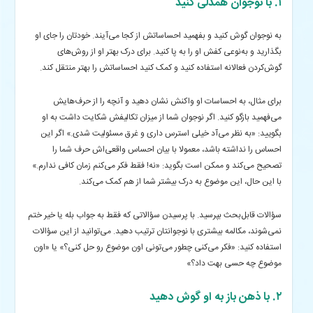
۱. با نوجوان همدلی کنید
به نوجوان گوش کنید و بفهمید احساساتش از کجا می‌آیند. خودتان را جای او
بگذارید و به‌نوعی کفش او را به پا کنید. برای درک بهتر او از روش‌های
گوش‌کردن فعالانه استفاده کنید و کمک کنید احساساتش را بهتر منتقل کند.
برای مثال، به احساسات او واکنش نشان دهید و آنچه را از حرف‌هایش
می‌فهمید بازگو کنید. اگر نوجوان شما از میزان تکالیفش شکایت داشت به او
بگویید: «به نظر می‌آد خیلی استرس داری و غرق مسئولیت شدی.» اگر این
احساس را نداشته باشد، معمولا با بیان احساس واقعی‌اش حرف شما را
تصحیح می‌کند و ممکن است بگوید: «نه! فقط فکر می‌کنم زمان کافی ندارم.»
با این حال، این موضوع به درک بیشتر شما از هم کمک می‌کند.
سؤالات قابل‌بحث بپرسید. با پرسیدن سؤالاتی که فقط به جواب بله یا خیر ختم
نمی‌شوند، مکالمه بیشتری با نوجوانتان ترتیب دهید. می‌توانید از این سؤالات
استفاده کنید: «فکر می‌کنی چطور می‌تونی اون موضوع رو حل کنی؟» یا «اون
موضوع چه حسی بهت داد؟»
۲. با ذهن باز به او گوش دهید