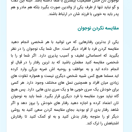
نوجوان تان حس صمیمیت بیشتری با شما داشته باشد.
البته این گفت
و گو نباید تنها از طرف یکی از والدین صورت بگیرد بلکه هم مادر و هم
پدر باید به خوبی با فرزند شان در ارتباط باشند.
مقایسه نکردن نوجوان
یکی از بدترین رفتارهایی که می توانید با هر شخصی انجام دهید
مقایسه کردن فرد با افراد دیگر است. حال شما یک نوجوان را در نظر
بگیرید که احساساتی لطیف و آسیب پذیری دارد. اگر شما او را با
شخصی مقایسه کنید مطمئن باشید که بد ترین رفتار را در قبال او
انجام داده اید و به عواطف و روحیه اش ضربه بزرگی وارد کرده
اید.
مسلما هیچ کس شبیه شخص دیگری نیست و همواره تفاوت های
زیادی میان افراد و همچنین نسل های مختلف وجود دارد. هر کسی
برای خودش یک سری خوبی ها و یک سری بدی هایی دارد. پس هیچ
گاه نباید مورد مقایسه با فرد دیگری قرار بگیرد.
شما باید به نوجوان
تان اعتماد کرده و اجازه دهید رفتار های خودش را بروز دهد و اگر
شاهد رفتار بدی از او بودید بجای مقایسه کردن سعی کنید به روشی
دیگر او را متوجه رفتار بدش کنید و به او کمک کنید تا رفتارش
اشتباهش را ترک کند.