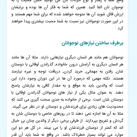
واقع شما با رفتار و نوع حرکات تان می توانید حس محبت را به
نوجوان تان القا کنید. همین که شما به فکر آن ها بوده و برایشان
ارزش قائل شوید آن ها متوجه خواهند شده که برای شما مهم هستند و
در این صورت نوجوانان نیز نسبت به شما محبت بیشتری پیدا خواهند
کرد.
برطرف ساختن نیازهای نوجوانان
نوجوانان هم مانند هر انسان دیگری نیازهایی دارند. مثلا آن ها مانند
هر انسان دیگری به آرامش درون خانواده, گذراندن اوقاتی با دوستان
شان, رفتن به مهمانی, خرید کردن, دریافت توجه و غیره نیازمند
هستند. نکته مهمی که درمورد آن ها در این دوران وجود دارد این
است که والدین باید به موقع و به مقدار کافی به نیازشان پاسخ
دهند.
به عنوان مثال یکی از نیاز های نوجوانان گذراندن اوقاتی با
دوستان شان است. برخی از خانواده به حدی سخت گیری می کنند که
محدودیت های زیادی برای فرزندشان و دوستان او در نظر می گیرند.
مثلا به آن ها اجازه نمی دهند تا در روزهای خاصی با دوستان شان به
گردش و تفریح بپردازند. از طرفی برخی دیگر از والدین چنان بی خیال
اند که کمتر از دوستان فرزندشان او را می بینند.
در کل هر دو این
موارد می تواند بسیار خطرناک باشد. در واقع نه شما باید آن قدر