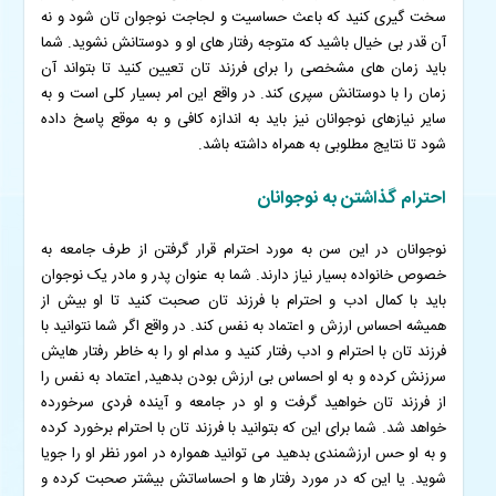
سخت گیری کنید که باعث حساسیت و لجاجت نوجوان تان شود و نه
آن قدر بی خیال باشید که متوجه رفتار های او و دوستانش نشوید. شما
باید زمان های مشخصی را برای فرزند تان تعیین کنید تا بتواند آن
زمان را با دوستانش سپری کند.
در واقع این امر بسیار کلی است و به
سایر نیازهای نوجوانان نیز باید به اندازه کافی و به موقع پاسخ داده
شود تا نتایج مطلوبی به همراه داشته باشد.
احترام گذاشتن به نوجوانان
نوجوانان در این سن به مورد احترام قرار گرفتن از طرف جامعه به
خصوص خانواده بسیار نیاز دارند. شما به عنوان پدر و مادر یک نوجوان
باید با کمال ادب و احترام با فرزند تان صحبت کنید تا او بیش از
همیشه احساس ارزش و اعتماد به نفس کند. در واقع اگر شما نتوانید با
فرزند تان با احترام و ادب رفتار کنید و مدام او را به خاطر رفتار هایش
سرزنش کرده و به او احساس بی ارزش بودن بدهید, اعتماد به نفس را
از فرزند تان خواهید گرفت و او در جامعه و آینده فردی سرخورده
خواهد شد.
شما برای این که بتوانید با فرزند تان با احترام برخورد کرده
و به او حس ارزشمندی بدهید می توانید همواره در امور نظر او را جویا
شوید. یا این که در مورد رفتار ها و احساساتش بیشتر صحبت کرده و