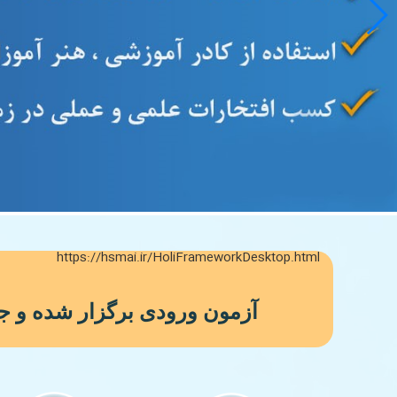
https://hsmai.ir/HoliFrameworkDesktop.html
آزمون ورودی برگزار شده و جهت اط