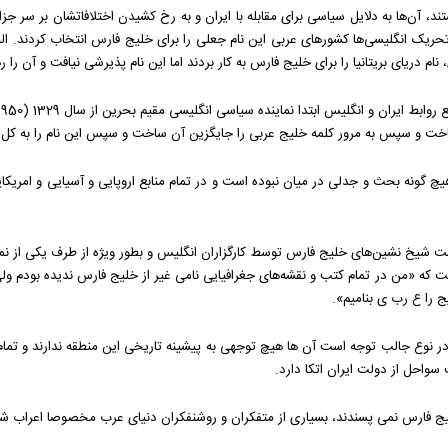
 هستند، آن‌ها به دلایل سیاسی برای مقابله با ایران و به رخ کشیدن اختلافاتشان بر سر 
ال‌ها پیش دارد. در دهه 1330 خورشیدی به تحریک انگلیسی‌ها کشورهای عربی این نام جعلی را برای خلیج فارس ا
خت و سپس به مرور کلمه خلیج عربی را جایگزین آن ساخت و سپس این نام را به کل 
دهه 1960 درباره نام خلیج فارس هیچ گونه بحث و جدلی در میان نبوده است و در تمام منابع اروپایی و آس
شیخ نشین‌های خلیج فارس توسط کارگزاران انگلیس و بطور ویژه از طرف یکی از نما
به نام حبابهای طلایی در خلیج ع رب ی در سال 1958 نوشت که «من در تمام کتب و نقشه‌های جغرافیایی نامی غیر ا
 را ع رب ی بنامیم».
در نوع جالب توجه است آن ها هیچ توجهی به پیشینه تاریخی این منطقه ندارند و تم
سواحل از دولت ایران اتکا دارد.
ی خلیج فارس نمی پسندند، بسیاری از متفکران و روشنفکران دنیای عرب مخصوصا اعراب ش