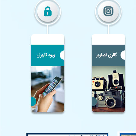
♦ همکلاسی
♦
وزارت آموزش و پرورش
♦
آموزش و پرورش اصفهان
♦
مرکز تحقیقات معلم
♦
خانه ریاضیات اصفهان
♦ کتابخانه مرکزی ایران
♦
المپیادهای علمی ایران
♦ لغت نامه دهخدا