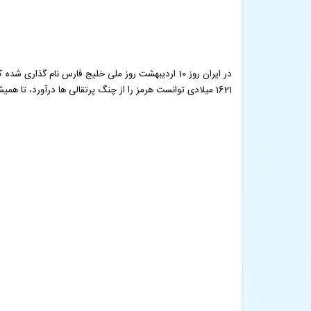
در ایران روز 10 اردیبهشت روز ملی خلیج فارس نام گ
1621 میلادی توانست هرمز را از چنگ پرتقالی ها درآورد، تا همیشه به خاطر این اقدامش از او به نیکی یاد شود.