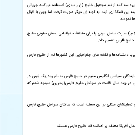
جزایره سه گانه از نام مجعول خلیج (ع ر ب ی) استفاده می‌کنند.جریانی
نتخاب کردند. البته این نامگذاری ابتدا به گونه ای دیگر صورت گرفت اما چون با اقبال
پس از ملی شدن نفت ایران و خلع ید از شرکتهای انگلیسی و قطع روابط ایران و انگلیس ابتدا نماینده سیاسی انگلیسی مقیم بحرین از سال 1329 (1950 م.) عبارت ساحل عربی را برای منطقهٔ جغرافیایی بخش جنوبی خلیج
خلیج فارس تعمیم داد.
یایی و امریکایی، دانشنامه‌ها و نقشه های جغرافیایی این کشورها نام از خلیج فارس
یندگان سیاسی انگلیس مقیم در خلیج فارس به نام رودریک اوون در
ز خلیج فارس ندیده بودم ولی در چند سال اقامت در سواحل خلیج فارس(بحرین) متوجه شدم که
ام تحلیلشان مبتنی بر این مسئله است که ساکنان سواحل خلیج فارس
مال آفریقا معتقد بر اصالت نام خلیج فارس هستند.