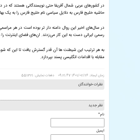
در کشورهای عربی شمال آفریقا حتی نویسندگانی هستند که در دفا
حاشیه خلیج فارس به دلایل سیاسی نام خلیج فارس را به یک بهانه تبد
در سال‌های اخیر این روال دامنه دار تر بوده است در هر مراس
رسمی ایرانی دست به این کار می‌زدند. ان‌های فضای اینترنت را ن
به هر ترتیب این شیطنت ها آن قدر گسترش یافت تا این که شورای
مقابله با اقدامات انگلیسی پسند بپردازد.
زمان ایجاد: 1401/02/26 09:21:47
دفعات نمایش: 551321
نظرات خوانندگان
نظر جدید
نام
*
ایمیل