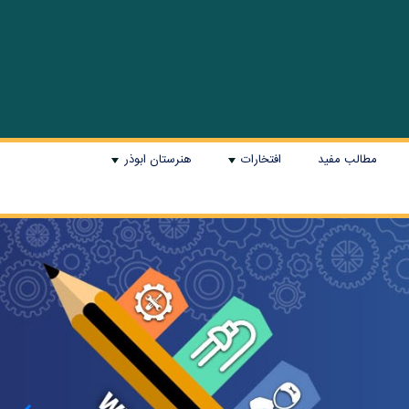
مطالب مفید
افتخارات
هنرستان ابوذر
+
+