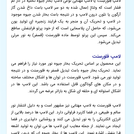
لامپ فِلورِسِنت یا لامپ مهتابی نوعی لامپ بخار جیوه تخلیه در گاز کم
فشار است که ولتاژِ اِعمال شده به دو سر لامپ باعث داغ شدن گاز
آرگون یا نئون درون لامپ و در نتیجه باعث بخار شدن جیوه موجود
در لامپ و تحریک آن و منجر به یک فرایند زنجیره ایِ تولیدِ یون
می‌شود، که حاصل آن پلاسمایی است که از خود پرتو فرابنفش ساطع
می‌کند. سپس این پرتو توسط ماده فلورسنت (فسفر) به نور مرئی
تبدیل می‌شود.
لامپ فلورسنت
این محصول بر اساس تحریک بخار جیوه نور مورد نیاز را فراهم می
نماید. تحریک بخار جیوه باعث تبدیل فسفر به فلورسنت و در نتیجه
تولید نور می شود. لامپ فلورسنت در توان ها و اشکال مختلف ساخته
و در مکان های گوناگون قابل استفاده می باشد. این لامپ ها در
اشکال استوانه ای و حلقه ای شکل به بازاتر عرضه می گردند.
لامپ فلورسنت به لامپ مهتابی نیز مشهور است و به دلیل انتشار نور
سالم و طبیعی در فضا کاربرد فراوانی دارد. این لامپ ها درصد بالایی از
انرژی الکتریکی را به نور تبدیل می کنند و روشنایی دلپذیری در فضا
ایجاد می نمایند. از جمله معایب این لامپ ها می توان به تولید اشعه
فرا بنفش اشاره نمود. این لامپ ها از بخار جیوه ای که درون لامپ