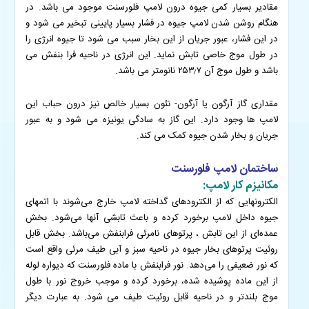
مقادیر بسیار کمی جیوه درون لامپ فلورسنت موجود می باشد. در
هنگام روشن شدن لامپ جیوه در فشار بسیار پایینی تبخیر می شود و
در این فشار، عبور جریان از این بخار سبب می شود تا جیوه انرژی را
در طول موج خاصی تابش نماید. این انرژی در ناحیه فرا بنفش می
باشد و طول موج آن ۲۵۳٫۷ نانومتر می باشد.
مقداری گاز آرگون یا آرگون- نئون بسیار خالص نیز درون حباب این
لامپ ها وجود دارد. این گاز به سادگی یونیزه می شود و به عبور
جریان و بخار شدن جیوه کمک می کند.
ساختمان لامپ فلورسنت
مکانیزم کار لامپ:
الکترونهایی که از الکترودهای گداخته لامپ خارج می‌شوند با اتمهای
جیوه داخل لامپ برخورد کرده و باعث تابشی آنها می‌شود. بخش
عمده‌ای از این تابش ، پرتوهای نامرئی فرابنفش می‌باشد. بخش قابل
روئیت پرتوهای بخار جیوه در ناحیه سبز و آبی طیف مرئی واقع است
که نور ضعیفی را می‌دهد. نور فرابنفش با ماده فلورسنت که دیواره لوله
از این ماده پوشیده شده، برخورد کرده و موجب خروج نور با طول
موج بلندتر و در ناحیه قابل روئیت طیف می شود. به عبارت دیگر