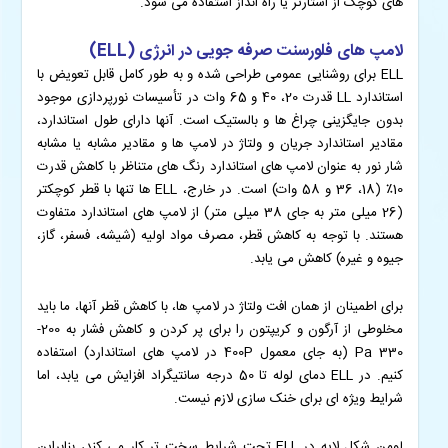
های کوچک از استارتر یا راه انداز استفاده می شود.
لامپ های فلورسنت صرفه جویی در انرژی (ELL)
ELL برای روشنایی عمومی طراحی شده و به طور کامل قابل تعویض با
استاندارد LL قدرت 20، 40 و 65 وات در تأسیسات نورپردازی موجود
بدون جایگزینی چراغ ها و بالستیک است. آنها دارای طول استاندارد،
مقادیر استاندارد جریان و ولتاژ در لامپ ها و مقادیر مشابه یا مشابه
شار نور به عنوان لامپ های استاندارد رنگ های متناظر با کاهش قدرت
10٪ (18، 36 و 58 وات) است. در خارج، ELL ها تنها با قطر کوچکتر
(26 میلی متر به جای 38 میلی متر) از لامپ های استاندارد متفاوت
هستند. با توجه به کاهش قطر، مصرف مواد اولیه (شیشه، فسفر، گاز،
جیوه و غیره) کاهش می یابد.
برای اطمینان از همان افت ولتاژ در لامپ ها، با کاهش قطر آنها، ما باید
مخلوطی از آرگون و کریپتون را برای پر کردن و کاهش فشار به 200-
330 Pa (به جای معمول 400P در لامپ های استاندارد) استفاده
کنیم. در ELL دمای لوله تا 50 درجه سانتیگراد افزایش می یابد، اما
شرایط ویژه ای برای خنک سازی لازم نیست.
لومن شکل لایه در ELL تحت شرایط سخت تر کار می کند، بنابراین