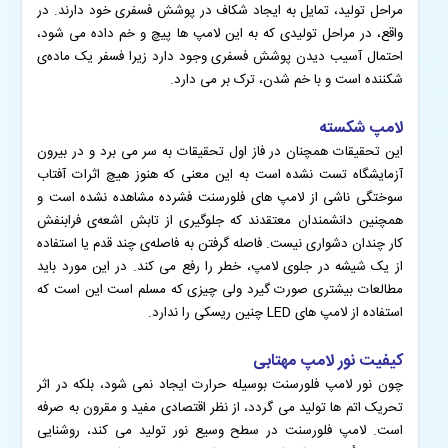
مراحل تولید، تمایل به ایجاد شکاف در پوشش فسفری خود دارند. در
واقع، در مراحل تولیدی که به این لامپ ها پیچ‌ و خم داده می شود،
احتمال آسیب دیدن پوشش فسفری وجود دارد زیرا فسفر یک ماده‌ی
شکننده است و با خم شدن، ترک بر می دارد.
لامپ شکسته
این تحقیقات همچنان در فاز اول تحقیقات به سر می برد و در بیرون
آزمایشگاه تست نشده است به این معنی که هنوز هیچ اثرات آفتاب
سوختگی ناشی از لامپ های فلورسنت فشرده مشاهده نشده است و
همچنین دانشمندان معتقدند که جلوگیری از تابش اشعه‌ی فرابنفش
کار چندان دشواری نیست. فاصله گرفتن به فاصله‌ی چند قدم یا استفاده
از یک شیشه در جلوی لامپ، خطر را رفع می کند. در این مورد باید
مطالعات بیشتری صورت گیرد ولی چیزی که مسلم است این است که
استفاده از لامپ های LED چنین ریسکی را ندارد.
کیفیت نور لامپ مهتابی
چون نور لامپ فلورسنت بوسیله حرارت ایجاد نمی شود، بلکه در اثر
تحریک اتم ها تولید می گردد، از نظر اقتصادی مفید و مقرون به صرفه
است. لامپ فلورسنت در سطح وسیع نور تولید می کند، روشنایی