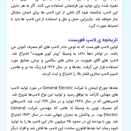
تعبیه شده برای تولید نور فرابنفش استفاده می کنند. اگر به هر دلیلی
این لامپ شکسته شود گاز ناشی از این لامپ ها برای انسان مشکل
ساز خواهد شد. بناربراین حمل و نقل و استفاده از این لامپ ها باید با
احتیاط صورت گیرد.
تاریخچه ی لامپ فلورسنت
اولین لامپ فلورسنت که به نوعی مادر لامپ های کم مصرف کنونی می
باشد، در اواخر دههٔ ۱۸۹۰ به وسیلهٔ “پیتر کوپر هیویت” اختراع شد.
لامپ های آقای هیویت در سالن های عکاسی و برخی صنایع مورد
استفاده قرار می گرفت. بعدها و در سال ۱۹۲۷ فردریک مه یر و هانس
اسپنر لامپ بخاری فشار بالا را اختراع و ثبت کردند.
بعدها جورج اینمان با شرکت General Electric در مورد تولید لامپ
های مهتابی کارآمد به توافق رسید و تولید این نوع لامپ‌ها شروع شد.
لامپ‌هایی که در سال ۱۹۳۸ تولید و در سال ۱۹۴۱ ثبت شد. لامپ‌های
کم مصرف نوین به وسیلهٔ اِد هامر، که مهندس شرکت General
Electric بود، در واکنش به بحران جهانی نفت در سال ۱۹۷۳ اختراع
شد. وی با بودجه ای در حدود ۲۵ میلیون دلار این لامپ ها را به تولید
انبوه رساند اما بعدها فناوری ساخت این لامپ ها فاش شد و افراد دیگر