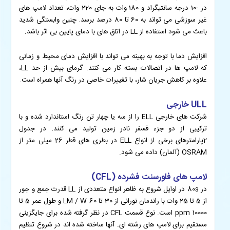
در -10 درجه سانتیگراد و 180 وات به جای 220 وات، تعداد لامپ های
غیر سوزشی می تواند به 60 تا 80 درصد برسد. چنین وابستگی شدید
باعث می شود استفاده از LL در اتاق های با دمای پایین بی اثر باشد.
افزایش دما با توجه به بهینه می تواند با افزایش دمای محیط و زمانی
که لامپ ها در اتصالات بسته کار می کنند. گرمای بیش از حد LL،
علاوه بر کاهش جریان شار، با تغییرات خاصی در رنگ آنها همراه است.
ULL خارجی
شرکت های خارجی ELL را از سه یا چهار تن رنگ استاندارد شده و با
ترکیبی از دو جزء فسفر نادر زمین تولید می کنند. در جدول
2پارامترهای برخی از انواع ELL در بطری های قطر 26 میلی متر از
OSRAM (آلمان) داده می شود.
لامپ های فلورسنت فشرده (CFL)
در 80s در اوایل شروع به ظاهر انواع متعددی از LL قدرت جمع و جور
از 5 تا 25 وات با راندمان نورانی از 30 تا 60 LM / W و طول عمر 5 تا
10000 ppm است. نوع قسمت CFL در نظر گرفته شده برای جایگزینی
مستقیم برای لامپ های رشته ای. آنها ساخته شده اند در شروع تنظیم