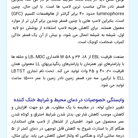
فسفر نادر خاکی مناسب ترین لامپ ها است. با این حال، چنین
luminophores حدود 40 برابر گرانتر از هالوفسفات کلسیم (GFC)
است، بنابراین لامپ هایی با چنین فسفر چندین برابر گران تر از موارد
معمول هستند. برای کاهش هزینه لامپ استفاده از پوشش دو لایه.
اول، شیشه به شیشه اعمال می شود، و بیش از آن یک فسفر خاکی
کمیاب ضخامت کوچک است.
صنعت ظرفیت EBL از 18، 36 و 58 W فامداری LB، MDC و حلقه ها
با پارامترهای نور همزمان با پارامترهای رنگپذیریهای LL معمولی همان
ظرفیت 20، 40 و 65 وات تولید می کند. تحت نام تجاری LBTST
ELL با ترکیبی سه جزء فسفر زمین نادر زمین با عمر 15000 ساعت
تولید می شود.
وابستگی خصوصیات در دمای محیط و شرایط خنک کننده
تغییر دمای لوله، در مقایسه با یک مطلوب، هر دو جهت افزایش و
کاهش، موجب کاهش شار نور، بدتر شدن شرایط احتراق و کوتاه شدن
عمر محصول می شود. اطمینان از اشتعال از لامپ های استاندارد
هنگام کار با استارت شروع به کاهش قابل توجهی در دمای کمتر از -5
درجه سانتی گراد و هنگامی که ولتاژ اصلی کاهش می یابد. برای مثال،