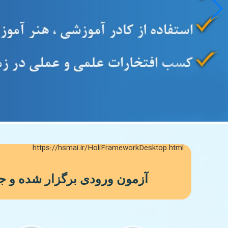
https://hsmai.ir/HoliFrameworkDesktop.html
آزمون ورودی برگزار شده و جهت اط