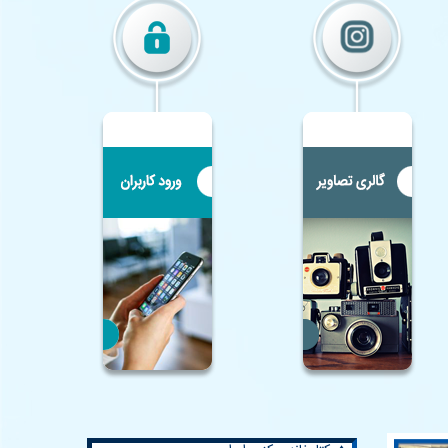
♦ همکلاسی
♦
وزارت آموزش و پرورش
♦
آموزش و پرورش اصفهان
♦
مرکز تحقیقات معلم
♦
خانه ریاضیات اصفهان
♦ کتابخانه مرکزی ایران
♦
المپیادهای علمی ایران
♦ لغت نامه دهخدا