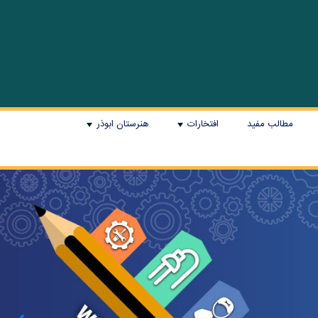
مطالب مفید
افتخارات
هنرستان ابوذر
+
+