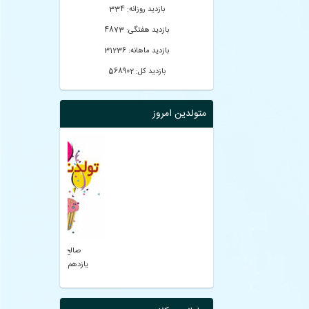
بازدید روزانه: 334
بازدید هفتگی: 4873
بازدید ماهانه: 31236
بازدید کل: 568902
متولدین امروز
صالح احمدی
یازدهم مکاترونیک