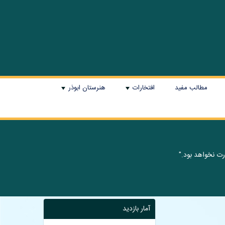
مطالب مفید
افتخارات
هنرستان ابوذر
+
+
 نخواهد بود."
آمار بازدید